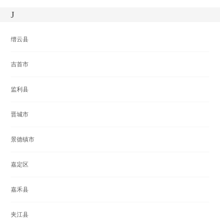
J
缙云县
吉首市
监利县
晋城市
景德镇市
嘉定区
嘉禾县
夹江县