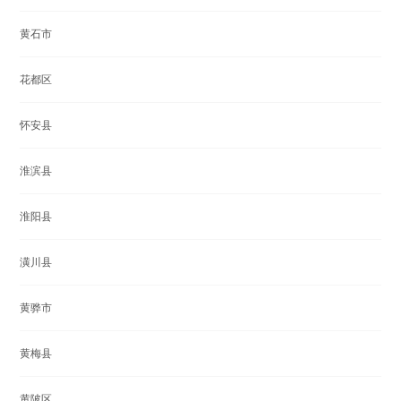
黄石市
花都区
怀安县
淮滨县
淮阳县
潢川县
黄骅市
黄梅县
黄陂区