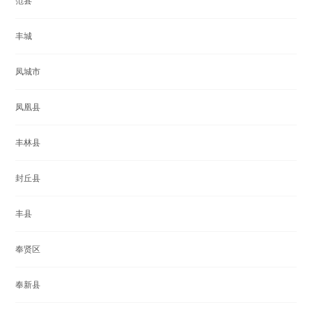
范县
丰城
凤城市
凤凰县
丰林县
封丘县
丰县
奉贤区
奉新县