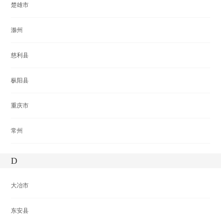
楚雄市
滁州
慈利县
枞阳县
重庆市
常州
D
大冶市
东安县