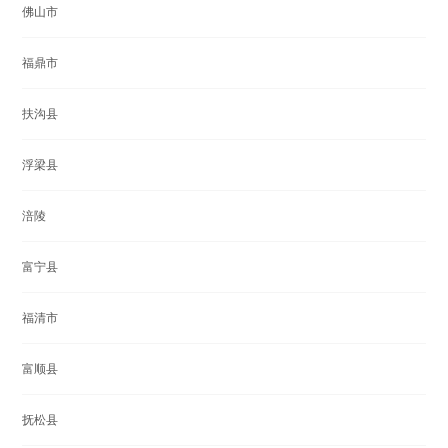
佛山市
福鼎市
扶沟县
浮梁县
涪陵
富宁县
福清市
富顺县
抚松县