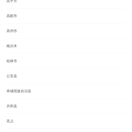
高平市
高邮市
高州市
格尔木
桂林市
公安县
恭城瑶族自治县
共和县
巩义