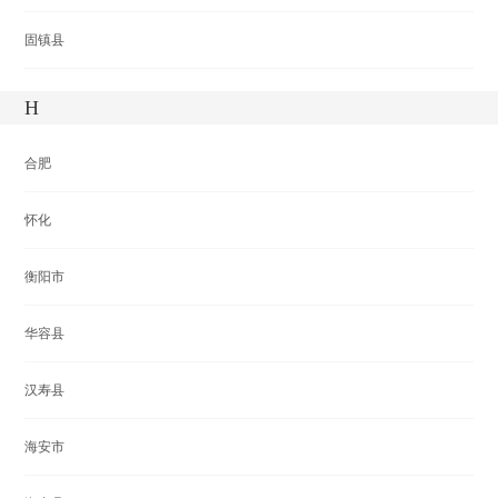
固镇县
H
合肥
怀化
衡阳市
华容县
汉寿县
海安市