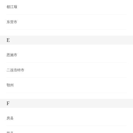
都江堰
东营市
E
恩施市
二连浩特市
鄂州
F
房县