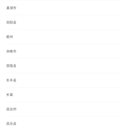
巢湖市
崇阳县
蔡州
赤峰市
茶陵县
长丰县
长葛
昌吉州
昌乐县