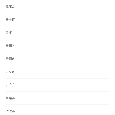
桂东县
桂平市
贵溪
桂阳县
贵阳市
古交市
古浪县
固始县
沽源县