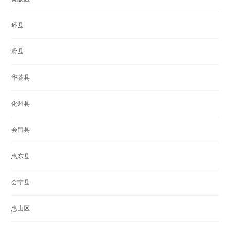
环县
滑县
华蓥县
化州县
会昌县
惠东县
会宁县
惠山区