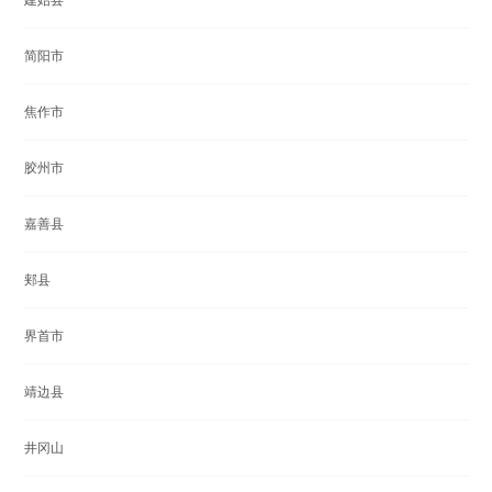
建始县
简阳市
焦作市
胶州市
嘉善县
郏县
界首市
靖边县
井冈山