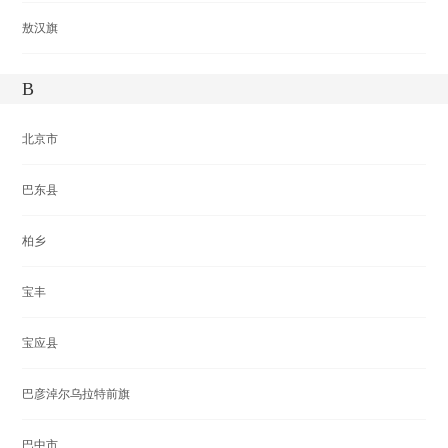
敖汉旗
B
北京市
巴东县
柏乡
宝丰
宝应县
巴彦淖尔乌拉特前旗
巴中市