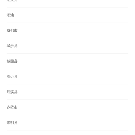
潮汕
成都市
城步县
城固县
澄迈县
辰溪县
赤壁市
崇明县