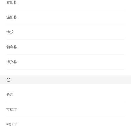
宾阳县
泌阳县
博乐
勃利县
博兴县
C
长沙
常德市
郴州市