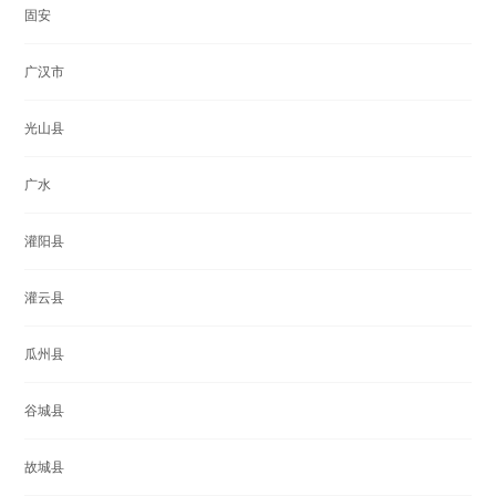
固安
广汉市
光山县
广水
灌阳县
灌云县
瓜州县
谷城县
故城县