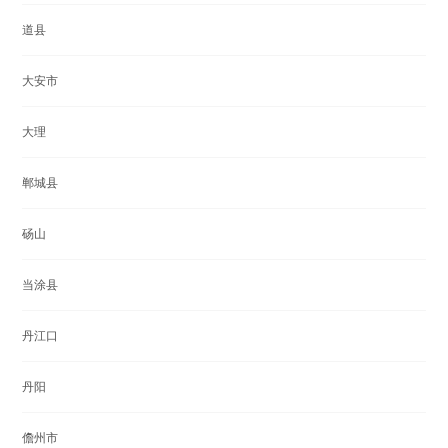
道县
大安市
大理
郸城县
砀山
当涂县
丹江口
丹阳
儋州市