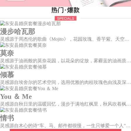
漫步哈瓦那
灵感源于周杰伦的歌曲《Mojito》，花园玫瑰、香芋紫、天空蓝等色彩碰撞出的热带风情，在多层次空间下大方异域光彩。因为遇见了爱情，整个世界都变得五彩斑斓。
莫奈
灵感源于油画般的莫奈花园，以花朵的绽放，雾霾蓝的油画质感打造，簇拥着花房的精美花艺点缀。在这幽静美好的方寸之地，浪漫正在生长和蔓延，直至永恒。
倾慕
灵感源自埃舍尔的艺术空间，选用优雅的肉桂玫瑰色由浅及深层层浸润，尽显复古柔情。婚礼以解构主义的风格，呈现不规则几何形状多种角度的拼合，带来丰富的视觉层次。
You ＆ Me
灵感源自秋日里的温暖回忆，漫步于满地红枫里，秋风吹着枫叶飒飒作响，我看着漫天的霞光，脑海里灵感渐渐浮现，希望绘出一场如秋意般温柔的婚礼，将所有的美好定格于此。
情书
灵感源自木心的诗“车、马、邮件都很慢，一生只够爱一个人”。那是一个情书里的年代，见字如面，纸短情长，想为你再写一纸情书，一字一句掂量，把文字写成我思念的模样。