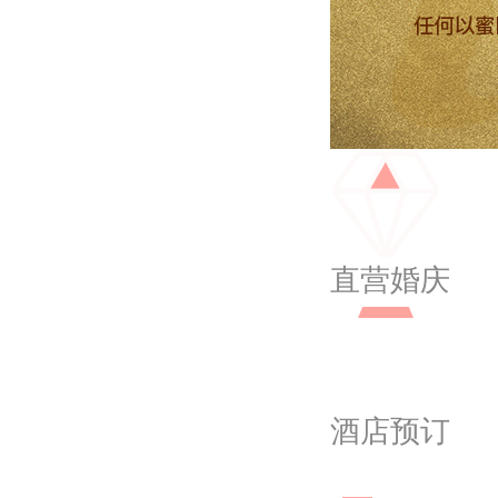
直营婚庆
酒店预订