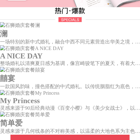
澜
一场特别的新中式婚礼，融合中西不同元素营造出华美之境，有庄严浪漫的西式证婚，也有含蓄深情的中式感恩，从古典到现代，从前世到今生，爱，隽永铭刻。
A NICE DAY
整场婚礼以清爽夏日感为基调，像宫崎骏笔下的夏天，有着大朵大朵像棉花糖似的白云，有蔚蓝蔚蓝的天空和青绿青绿的草地，有着童话世界里干净纯洁的美好，有着日系画风下的治愈感。
囍宴
一款国风韵味，撞色搭配的中式婚礼。以传统胭脂红为底色，黛蓝色花鸟点缀其中，热情的红色和低调的古风书画色相辅相成。
My Princess
灵感来源于90后经典动漫《百变小樱》与《美少女战士》，以柔美梦幻的马卡龙色系为主色调，融合精灵萌宠与星星魔法阵等元素，为遗落凡间的公主搭建一个召唤王子的舞台。
简单爱
灵感来源于几何线条的不对称美感，以温柔的大地色系为主色调，空间上，利用几何线条进行完美切割，配以柔和色系的花艺点缀，构造了一个温馨柔和、清新复古的空间。