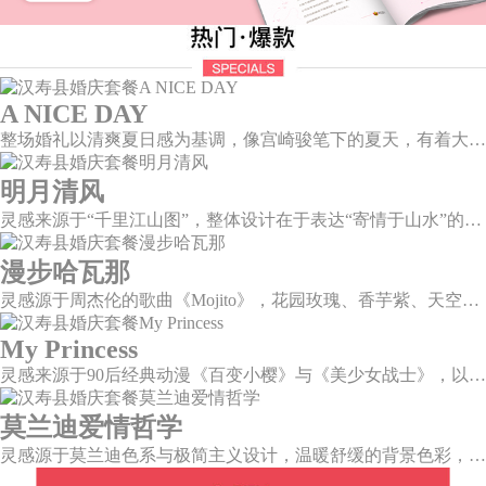
A NICE DAY
整场婚礼以清爽夏日感为基调，像宫崎骏笔下的夏天，有着大朵大朵像棉花糖似的白云，有蔚蓝蔚蓝的天空和青绿青绿的草地，有着童话世界里干净纯洁的美好，有着日系画风下的治愈感。
明月清风
灵感来源于“千里江山图”，整体设计在于表达“寄情于山水”的美感，提炼“千里江山图”中自然山水与人文情调，加以现代化轻奢风格元素，打造一场沉浸式新中式风格主题婚礼。
漫步哈瓦那
灵感源于周杰伦的歌曲《Mojito》，花园玫瑰、香芋紫、天空蓝等色彩碰撞出的热带风情，在多层次空间下大方异域光彩。因为遇见了爱情，整个世界都变得五彩斑斓。
My Princess
灵感来源于90后经典动漫《百变小樱》与《美少女战士》，以柔美梦幻的马卡龙色系为主色调，融合精灵萌宠与星星魔法阵等元素，为遗落凡间的公主搭建一个召唤王子的舞台。
莫兰迪爱情哲学
灵感源于莫兰迪色系与极简主义设计，温暖舒缓的背景色彩，搭配色彩妍丽的花艺，与现代简约的曲面背景，构筑一个温柔宁静、格调高雅的空间。