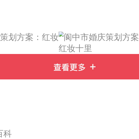
红妆十里
百科