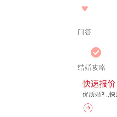
问答
结婚攻略