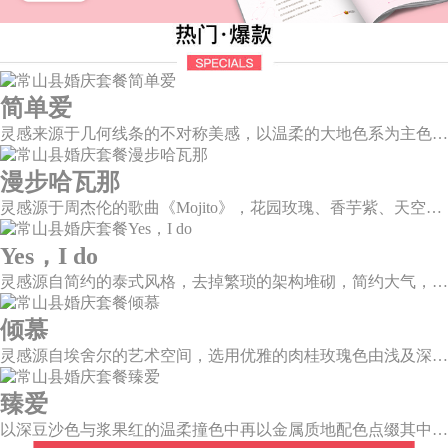
简单爱
灵感来源于几何线条的不对称美感，以温柔的大地色系为主色调，空间上，利用几何线条进行完美切割，配以柔和色系的花艺点缀，构造了一个温馨柔和、清新复古的空间。
漫步哈瓦那
灵感源于周杰伦的歌曲《Mojito》，花园玫瑰、香芋紫、天空蓝等色彩碰撞出的热带风情，在多层次空间下大方异域光彩。因为遇见了爱情，整个世界都变得五彩斑斓。
Yes，I do
灵感源自简约的泰式风格，去掉繁琐的架构堆砌，简约大气，雪山白与玛莎拉红的色彩碰撞，打造一种温馨明亮的感觉。
倾慕
灵感源自埃舍尔的艺术空间，选用优雅的肉桂玫瑰色由浅及深层层浸润，尽显复古柔情。婚礼以解构主义的风格，呈现不规则几何形状多种角度的拼合，带来丰富的视觉层次。
臻爱
以深豆沙色与浆果红的温柔撞色中再以金属质地配色点缀其中，张弛之中打造一个柔和且独立的婚礼空间。别致质感而又不失浪漫温情，拉开了如电影唯美诗意的篇章。