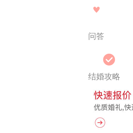
问答
结婚攻略