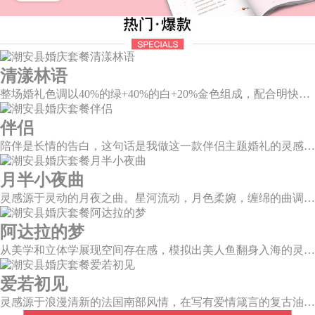
清漾林语
整场婚礼色调以40%的绿+40%的白+20%金色组成，配合明快的色调流露出生机盎然，既维持极简线条设计感，又巧妙把握住视觉情绪。
伴侣
陪伴是长情的告白，这句话是我做这一款伴侣主题婚礼的灵感。今年大热的珊瑚橙带来了一如陪伴的温暖和细腻，半圆为载体的发光情侣头像深情对望，一起组成完整的圆环，一如初见时的美好，又似陪伴一生的美满。
月半小夜曲
灵感源于灵动的月夜之曲。星河流动，月色柔婉，缠绵的曲调自花叶间隐隐传来，撩人心弦。
阿达拉的梦
从美学和立体学展现空间存在感，模拟出美人鱼翻身入海的灵动意韵，将视觉效果铺延至海平面，既交织出柔和梦幻质感，又如浪花般波光伏动，熠熠闪耀。
爱若初见
灵感源于浪漫清新的法国南部风情，在写有爱情箴言的复古油画卷轴前，互诉诺言，相守一生。