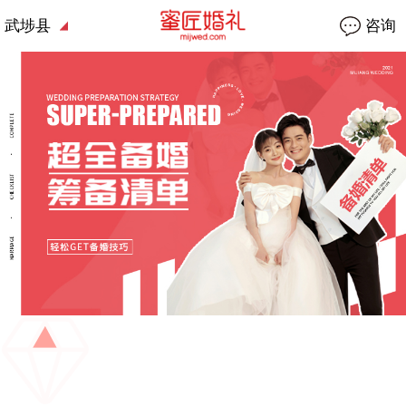
武埗县
咨询