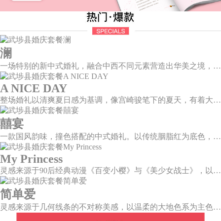
澜
一场特别的新中式婚礼，融合中西不同元素营造出华美之境，有庄严浪漫的西式证婚，也有含蓄深情的中式感恩，从古典到现代，从前世到今生，爱，隽永铭刻。
A NICE DAY
整场婚礼以清爽夏日感为基调，像宫崎骏笔下的夏天，有着大朵大朵像棉花糖似的白云，有蔚蓝蔚蓝的天空和青绿青绿的草地，有着童话世界里干净纯洁的美好，有着日系画风下的治愈感。
囍宴
一款国风韵味，撞色搭配的中式婚礼。以传统胭脂红为底色，黛蓝色花鸟点缀其中，热情的红色和低调的古风书画色相辅相成。
My Princess
灵感来源于90后经典动漫《百变小樱》与《美少女战士》，以柔美梦幻的马卡龙色系为主色调，融合精灵萌宠与星星魔法阵等元素，为遗落凡间的公主搭建一个召唤王子的舞台。
简单爱
灵感来源于几何线条的不对称美感，以温柔的大地色系为主色调，空间上，利用几何线条进行完美切割，配以柔和色系的花艺点缀，构造了一个温馨柔和、清新复古的空间。