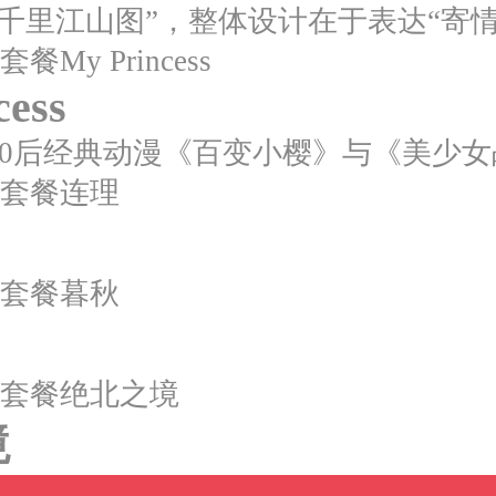
cess
境