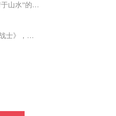
灵感来源于“千里江山图”，整体设计在于表达“寄情于山水”的美感，提炼“千里江山图”中自然山水与人文情调，加以现代化轻奢风格元素，打造一场沉浸式新中式风格主题婚礼。
灵感来源于90后经典动漫《百变小樱》与《美少女战士》，以柔美梦幻的马卡龙色系为主色调，融合精灵萌宠与星星魔法阵等元素，为遗落凡间的公主搭建一个召唤王子的舞台。