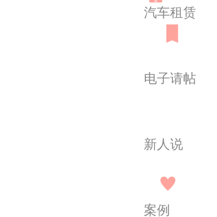
汽车租赁
电子请帖
新人说
案例