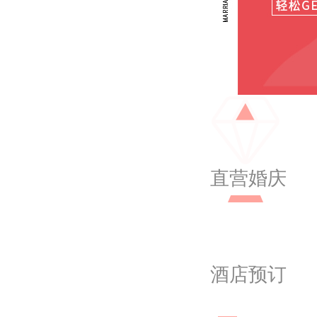
直营婚庆
酒店预订