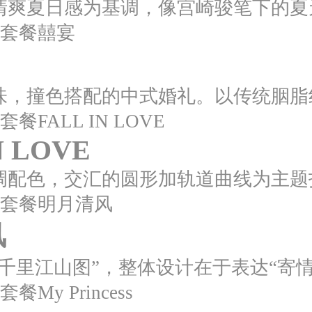
N LOVE
风