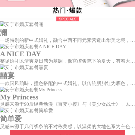
澜
一场特别的新中式婚礼，融合中西不同元素营造出华美之境，有庄严浪漫的西式证婚，也有含蓄深情的中式感恩，从古典到现代，从前世到今生，爱，隽永铭刻。
A NICE DAY
整场婚礼以清爽夏日感为基调，像宫崎骏笔下的夏天，有着大朵大朵像棉花糖似的白云，有蔚蓝蔚蓝的天空和青绿青绿的草地，有着童话世界里干净纯洁的美好，有着日系画风下的治愈感。
囍宴
一款国风韵味，撞色搭配的中式婚礼。以传统胭脂红为底色，黛蓝色花鸟点缀其中，热情的红色和低调的古风书画色相辅相成。
My Princess
灵感来源于90后经典动漫《百变小樱》与《美少女战士》，以柔美梦幻的马卡龙色系为主色调，融合精灵萌宠与星星魔法阵等元素，为遗落凡间的公主搭建一个召唤王子的舞台。
简单爱
灵感来源于几何线条的不对称美感，以温柔的大地色系为主色调，空间上，利用几何线条进行完美切割，配以柔和色系的花艺点缀，构造了一个温馨柔和、清新复古的空间。