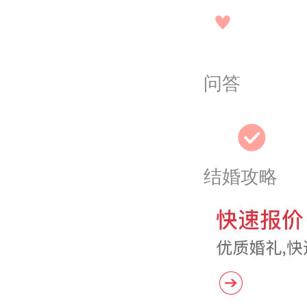
问答
结婚攻略