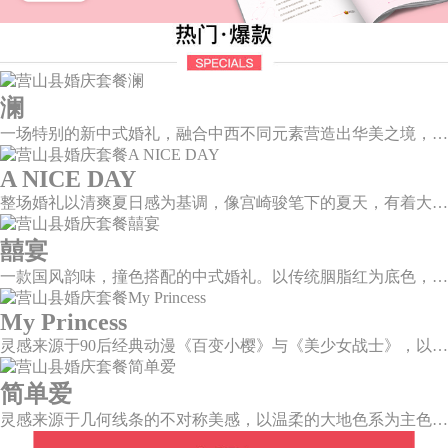
澜
一场特别的新中式婚礼，融合中西不同元素营造出华美之境，有庄严浪漫的西式证婚，也有含蓄深情的中式感恩，从古典到现代，从前世到今生，爱，隽永铭刻。
A NICE DAY
整场婚礼以清爽夏日感为基调，像宫崎骏笔下的夏天，有着大朵大朵像棉花糖似的白云，有蔚蓝蔚蓝的天空和青绿青绿的草地，有着童话世界里干净纯洁的美好，有着日系画风下的治愈感。
囍宴
一款国风韵味，撞色搭配的中式婚礼。以传统胭脂红为底色，黛蓝色花鸟点缀其中，热情的红色和低调的古风书画色相辅相成。
My Princess
灵感来源于90后经典动漫《百变小樱》与《美少女战士》，以柔美梦幻的马卡龙色系为主色调，融合精灵萌宠与星星魔法阵等元素，为遗落凡间的公主搭建一个召唤王子的舞台。
简单爱
灵感来源于几何线条的不对称美感，以温柔的大地色系为主色调，空间上，利用几何线条进行完美切割，配以柔和色系的花艺点缀，构造了一个温馨柔和、清新复古的空间。