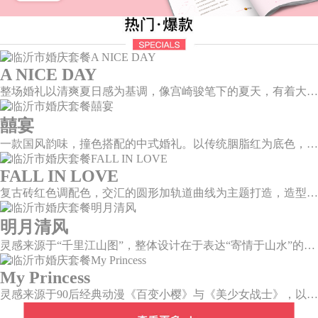
A NICE DAY
整场婚礼以清爽夏日感为基调，像宫崎骏笔下的夏天，有着大朵大朵像棉花糖似的白云，有蔚蓝蔚蓝的天空和青绿青绿的草地，有着童话世界里干净纯洁的美好，有着日系画风下的治愈感。
囍宴
一款国风韵味，撞色搭配的中式婚礼。以传统胭脂红为底色，黛蓝色花鸟点缀其中，热情的红色和低调的古风书画色相辅相成。
FALL IN LOVE
复古砖红色调配色，交汇的圆形加轨道曲线为主题打造，造型灵感寓意两个人的爱情关系像是一个圆,各自有各自的轨迹，却也无时无刻不牵挂着彼此，相互关联又各自圆满。
明月清风
灵感来源于“千里江山图”，整体设计在于表达“寄情于山水”的美感，提炼“千里江山图”中自然山水与人文情调，加以现代化轻奢风格元素，打造一场沉浸式新中式风格主题婚礼。
My Princess
灵感来源于90后经典动漫《百变小樱》与《美少女战士》，以柔美梦幻的马卡龙色系为主色调，融合精灵萌宠与星星魔法阵等元素，为遗落凡间的公主搭建一个召唤王子的舞台。