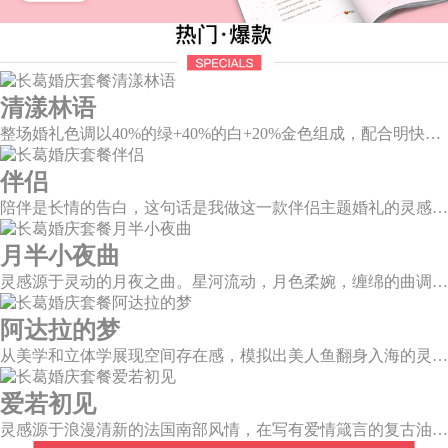
清漾林语
整场婚礼色调以40%的绿+40%的白+20%金色组成，配合明快的色调流露出生机盎然，既维持极简线条设计感，又巧妙把握住视觉情绪。
伴侣
陪伴是长情的告白，这句话是我做这一款伴侣主题婚礼的灵感。今年大热的珊瑚橙带来了一如陪伴的温暖和细腻，半圆为载体的发光情侣头像深情对望，一起组成完整的圆环，一如初见时的美好，又似陪伴一生的美满。
月半小夜曲
灵感源于灵动的月夜之曲。星河流动，月色柔婉，缠绵的曲调自花叶间隐隐传来，撩人心弦。
阿达拉的梦
从美学和立体学展现空间存在感，模拟出美人鱼翻身入海的灵动意韵，将视觉效果铺延至海平面，既交织出柔和梦幻质感，又如浪花般波光伏动，熠熠闪耀。
爱若初见
灵感源于浪漫清新的法国南部风情，在写有爱情箴言的复古油画卷轴前，互诉诺言，相守一生。