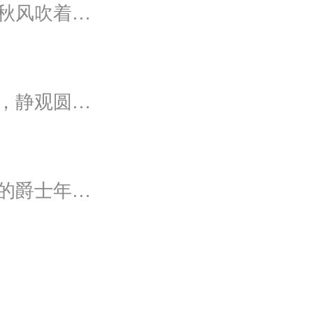
灵感源自秋日里的温暖回忆，漫步于满地红枫里，秋风吹着枫叶飒飒作响，我看着漫天的霞光，脑海里灵感渐渐浮现，希望绘出一场如秋意般温柔的婚礼，将所有的美好定格于此。
灵感源自诗经《桃夭》，以桃花起兴，为新人赞歌，静观圆满和乐的东方情调；山水院落，书香雅意，在古韵臻境间晕染缱绻深情。
灵感源于电影《了不起的盖茨比》，一个华丽奢靡的爵士年代，直线、对称、几何的应用是这个时代的独特烙印。优雅的小资情调如萦绕在鼻尖的醇香咖啡，历久弥香。