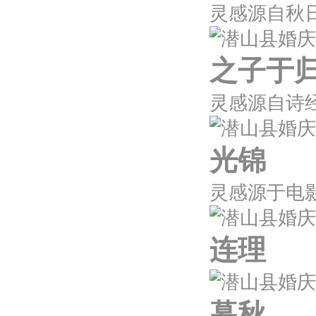
之子于
光锦
连理
暮秋