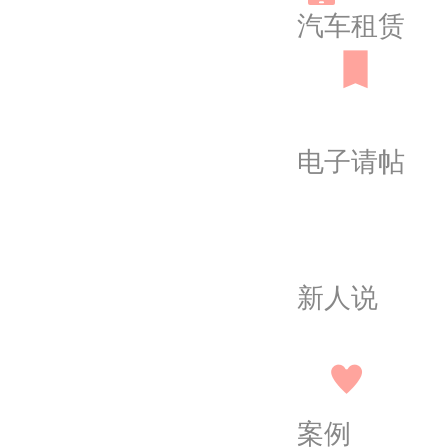
汽车租赁
电子请帖
新人说
案例