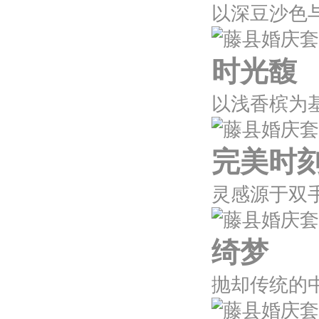
时光馥
完美时
绮梦