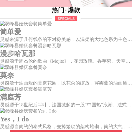
简单爱
灵感来源于几何线条的不对称美感，以温柔的大地色系为主色调，空间上，利用几何线条进行完美切割，配以柔和色系的花艺点缀，构造了一个温馨柔和、清新复古的空间。
漫步哈瓦那
灵感源于周杰伦的歌曲《Mojito》，花园玫瑰、香芋紫、天空蓝等色彩碰撞出的热带风情，在多层次空间下大方异域光彩。因为遇见了爱情，整个世界都变得五彩斑斓。
莫奈
灵感源于油画般的莫奈花园，以花朵的绽放，雾霾蓝的油画质感打造，簇拥着花房的精美花艺点缀。在这幽静美好的方寸之地，浪漫正在生长和蔓延，直至永恒。
满庭芳
灵感源于18世纪后半叶，法国掀起的一股“中国热”浪潮。法式华贵糅合了中国风，中西文化元素的精彩碰撞，打造一座绚烂的复古花园，让浪漫婚礼增添了一份优雅气质。
Yes，I do
灵感源自简约的泰式风格，去掉繁琐的架构堆砌，简约大气，雪山白与玛莎拉红的色彩碰撞，打造一种温馨明亮的感觉。