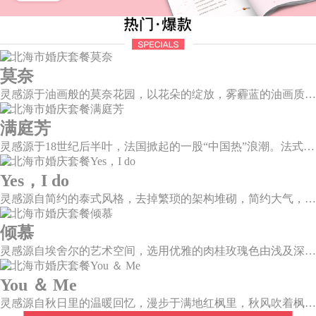
莫奈
灵感源于油画般的莫奈花园，以花朵的绽放，雾霾蓝的油画质感打造，簇拥着花房的精美花艺点缀。在这幽静美好的方寸之地，浪漫正在生长和蔓延，直至永恒。
满庭芳
灵感源于18世纪后半叶，法国掀起的一股“中国热”浪潮。法式华贵糅合了中国风，中西文化元素的精彩碰撞，打造一座绚烂的复古花园，让浪漫婚礼增添了一份优雅气质。
Yes，I do
灵感源自简约的泰式风格，去掉繁琐的架构堆砌，简约大气，雪山白与玛莎拉红的色彩碰撞，打造一种温馨明亮的感觉。
倾慕
灵感源自埃舍尔的艺术空间，选用优雅的肉桂玫瑰色由浅及深层层浸润，尽显复古柔情。婚礼以解构主义的风格，呈现不规则几何形状多种角度的拼合，带来丰富的视觉层次。
You ＆ Me
灵感源自秋日里的温暖回忆，漫步于满地红枫里，秋风吹着枫叶飒飒作响，我看着漫天的霞光，脑海里灵感渐渐浮现，希望绘出一场如秋意般温柔的婚礼，将所有的美好定格于此。