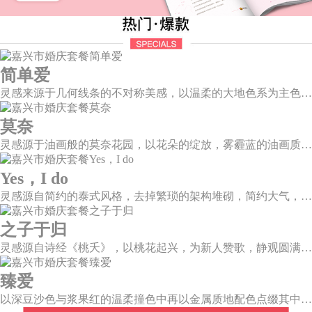
简单爱
灵感来源于几何线条的不对称美感，以温柔的大地色系为主色调，空间上，利用几何线条进行完美切割，配以柔和色系的花艺点缀，构造了一个温馨柔和、清新复古的空间。
莫奈
灵感源于油画般的莫奈花园，以花朵的绽放，雾霾蓝的油画质感打造，簇拥着花房的精美花艺点缀。在这幽静美好的方寸之地，浪漫正在生长和蔓延，直至永恒。
Yes，I do
灵感源自简约的泰式风格，去掉繁琐的架构堆砌，简约大气，雪山白与玛莎拉红的色彩碰撞，打造一种温馨明亮的感觉。
之子于归
灵感源自诗经《桃夭》，以桃花起兴，为新人赞歌，静观圆满和乐的东方情调；山水院落，书香雅意，在古韵臻境间晕染缱绻深情。
臻爱
以深豆沙色与浆果红的温柔撞色中再以金属质地配色点缀其中，张弛之中打造一个柔和且独立的婚礼空间。别致质感而又不失浪漫温情，拉开了如电影唯美诗意的篇章。