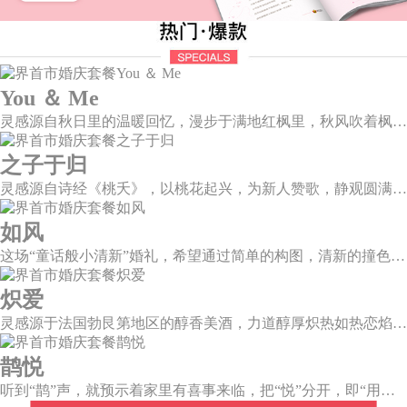
You ＆ Me
灵感源自秋日里的温暖回忆，漫步于满地红枫里，秋风吹着枫叶飒飒作响，我看着漫天的霞光，脑海里灵感渐渐浮现，希望绘出一场如秋意般温柔的婚礼，将所有的美好定格于此。
之子于归
灵感源自诗经《桃夭》，以桃花起兴，为新人赞歌，静观圆满和乐的东方情调；山水院落，书香雅意，在古韵臻境间晕染缱绻深情。
如风
这场“童话般小清新”婚礼，希望通过简单的构图，清新的撞色，将自然、清爽的气息传达出来，像春天刚下过雨的空气，像夏天柠檬水里冒出的气泡。
炽爱
灵感源于法国勃艮第地区的醇香美酒，力道醇厚炽热如热恋焰火，在历经岁月后愈发醇厚绵长。
鹊悦
听到“鹊”声，就预示着家里有喜事来临，把“悦”分开，即“用心兑现爱的承诺”，设计上融入有诗有画的喜鹊登梅图元素，这样温婉绵长的爱情，又岂在朝朝暮暮。