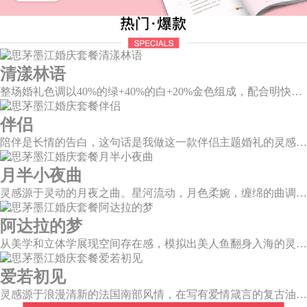
清漾林语
整场婚礼色调以40%的绿+40%的白+20%金色组成，配合明快的色调流露出生机盎然，既维持极简线条设计感，又巧妙把握住视觉情绪。
伴侣
陪伴是长情的告白，这句话是我做这一款伴侣主题婚礼的灵感。今年大热的珊瑚橙带来了一如陪伴的温暖和细腻，半圆为载体的发光情侣头像深情对望，一起组成完整的圆环，一如初见时的美好，又似陪伴一生的美满。
月半小夜曲
灵感源于灵动的月夜之曲。星河流动，月色柔婉，缠绵的曲调自花叶间隐隐传来，撩人心弦。
阿达拉的梦
从美学和立体学展现空间存在感，模拟出美人鱼翻身入海的灵动意韵，将视觉效果铺延至海平面，既交织出柔和梦幻质感，又如浪花般波光伏动，熠熠闪耀。
爱若初见
灵感源于浪漫清新的法国南部风情，在写有爱情箴言的复古油画卷轴前，互诉诺言，相守一生。