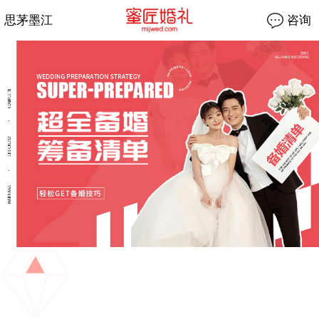
思茅墨江
咨询