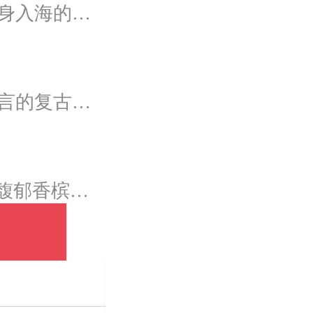
从美学和立体学展现空间存在感，模拟出美人鱼翻身入海的灵动意韵，将视觉效果铺延至海平面，既交织出柔和梦幻质感，又如浪花般波光伏动，熠熠闪耀。
灵感源于浪漫清新的法国南部风情，在写有爱情箴言的复古油画卷轴前，互诉诺言，相守一生。
源自著名诗人白居易诗文“人间四月芳菲尽”，采用馥郁香槟色为主色调，结合匠人纯手工花艺装饰，将一抹春和一处芳菲完美倾注于仪式中。