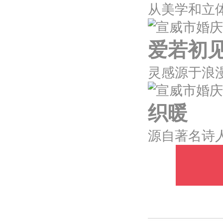
爱若初
织暖