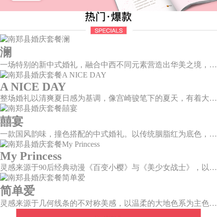
澜
一场特别的新中式婚礼，融合中西不同元素营造出华美之境，有庄严浪漫的西式证婚，也有含蓄深情的中式感恩，从古典到现代，从前世到今生，爱，隽永铭刻。
A NICE DAY
整场婚礼以清爽夏日感为基调，像宫崎骏笔下的夏天，有着大朵大朵像棉花糖似的白云，有蔚蓝蔚蓝的天空和青绿青绿的草地，有着童话世界里干净纯洁的美好，有着日系画风下的治愈感。
囍宴
一款国风韵味，撞色搭配的中式婚礼。以传统胭脂红为底色，黛蓝色花鸟点缀其中，热情的红色和低调的古风书画色相辅相成。
My Princess
灵感来源于90后经典动漫《百变小樱》与《美少女战士》，以柔美梦幻的马卡龙色系为主色调，融合精灵萌宠与星星魔法阵等元素，为遗落凡间的公主搭建一个召唤王子的舞台。
简单爱
灵感来源于几何线条的不对称美感，以温柔的大地色系为主色调，空间上，利用几何线条进行完美切割，配以柔和色系的花艺点缀，构造了一个温馨柔和、清新复古的空间。