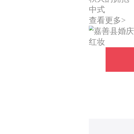
中式
查看更多>
红妆