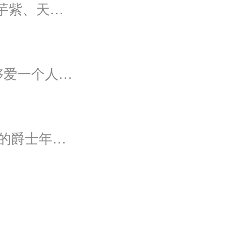
灵感源于周杰伦的歌曲《Mojito》，花园玫瑰、香芋紫、天空蓝等色彩碰撞出的热带风情，在多层次空间下大方异域光彩。因为遇见了爱情，整个世界都变得五彩斑斓。
灵感源自木心的诗“车、马、邮件都很慢，一生只够爱一个人”。那是一个情书里的年代，见字如面，纸短情长，想为你再写一纸情书，一字一句掂量，把文字写成我思念的模样。
灵感源于电影《了不起的盖茨比》，一个华丽奢靡的爵士年代，直线、对称、几何的应用是这个时代的独特烙印。优雅的小资情调如萦绕在鼻尖的醇香咖啡，历久弥香。