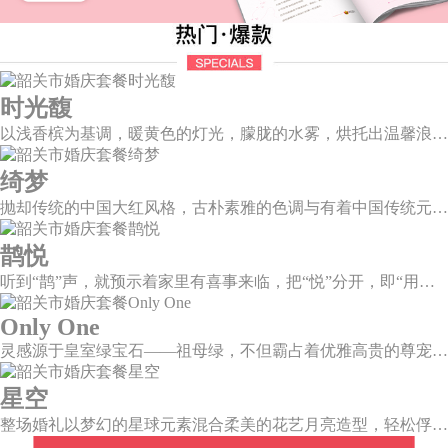
时光馥
以浅香槟为基调，暖黄色的灯光，朦胧的水雾，烘托出温馨浪漫的唯美场景，干净的大型道具布搭配白色香槟色的花艺，让新人和来宾们都能陶醉在幸福梦幻的氛围中。
绮梦
抛却传统的中国大红风格，古朴素雅的色调与有着中国传统元素相辅相成的新中式风格，象形山岚造型、建筑风格的屏风设计、摇曳生姿的芦苇花艺，带你走进一个充满中式情怀的东方绮梦。
鹊悦
听到“鹊”声，就预示着家里有喜事来临，把“悦”分开，即“用心兑现爱的承诺”，设计上融入有诗有画的喜鹊登梅图元素，这样温婉绵长的爱情，又岂在朝朝暮暮。
Only One
灵感源于皇室绿宝石——祖母绿，不但霸占着优雅高贵的尊宠，且没有一种绿可以比之更美。
星空
整场婚礼以梦幻的星球元素混合柔美的花艺月亮造型，轻松俘获每一颗向往美好的心。绚烂星夜的繁星闪耀璀璨，在视觉的统一和谐中，见证深邃大气的星辰。