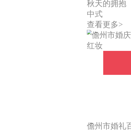
秋天的拥抱
中式
查看更多>
红妆
儋州市婚礼