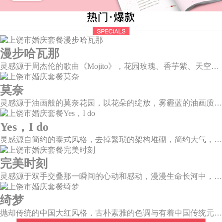
漫步哈瓦那
灵感源于周杰伦的歌曲《Mojito》，花园玫瑰、香芋紫、天空蓝等色彩碰撞出的热带风情，在多层次空间下大方异域光彩。因为遇见了爱情，整个世界都变得五彩斑斓。
莫奈
灵感源于油画般的莫奈花园，以花朵的绽放，雾霾蓝的油画质感打造，簇拥着花房的精美花艺点缀。在这幽静美好的方寸之地，浪漫正在生长和蔓延，直至永恒。
Yes，I do
灵感源自简约的泰式风格，去掉繁琐的架构堆砌，简约大气，雪山白与玛莎拉红的色彩碰撞，打造一种温馨明亮的感觉。
完美时刻
灵感源于双手交叠那一瞬间的心动和感动，漫漫生命长河中，我不再是浮光掠影，而是永恒陪伴。唯有华美，才能与这一刻相匹配。
绮梦
抛却传统的中国大红风格，古朴素雅的色调与有着中国传统元素相辅相成的新中式风格，象形山岚造型、建筑风格的屏风设计、摇曳生姿的芦苇花艺，带你走进一个充满中式情怀的东方绮梦。