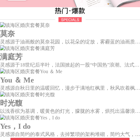
莫奈
灵感源于油画般的莫奈花园，以花朵的绽放，雾霾蓝的油画质感打造，簇拥着花房的精美花艺点缀。在这幽静美好的方寸之地，浪漫正在生长和蔓延，直至永恒。
满庭芳
灵感源于18世纪后半叶，法国掀起的一股“中国热”浪潮。法式华贵糅合了中国风，中西文化元素的精彩碰撞，打造一座绚烂的复古花园，让浪漫婚礼增添了一份优雅气质。
You ＆ Me
灵感源自秋日里的温暖回忆，漫步于满地红枫里，秋风吹着枫叶飒飒作响，我看着漫天的霞光，脑海里灵感渐渐浮现，希望绘出一场如秋意般温柔的婚礼，将所有的美好定格于此。
时光馥
以浅香槟为基调，暖黄色的灯光，朦胧的水雾，烘托出温馨浪漫的唯美场景，干净的大型道具布搭配白色香槟色的花艺，让新人和来宾们都能陶醉在幸福梦幻的氛围中。
Yes，I do
灵感源自简约的泰式风格，去掉繁琐的架构堆砌，简约大气，雪山白与玛莎拉红的色彩碰撞，打造一种温馨明亮的感觉。