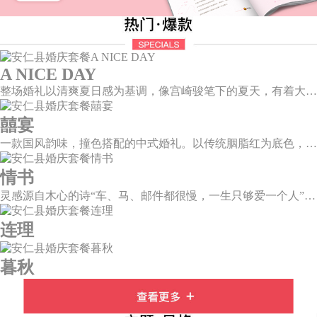
A NICE DAY
整场婚礼以清爽夏日感为基调，像宫崎骏笔下的夏天，有着大朵大朵像棉花糖似的白云，有蔚蓝蔚蓝的天空和青绿青绿的草地，有着童话世界里干净纯洁的美好，有着日系画风下的治愈感。
囍宴
一款国风韵味，撞色搭配的中式婚礼。以传统胭脂红为底色，黛蓝色花鸟点缀其中，热情的红色和低调的古风书画色相辅相成。
情书
灵感源自木心的诗“车、马、邮件都很慢，一生只够爱一个人”。那是一个情书里的年代，见字如面，纸短情长，想为你再写一纸情书，一字一句掂量，把文字写成我思念的模样。
连理
暮秋