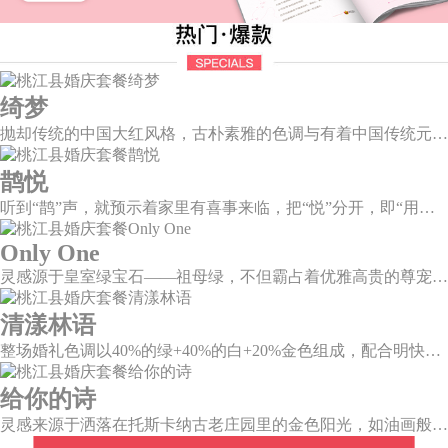
绮梦
抛却传统的中国大红风格，古朴素雅的色调与有着中国传统元素相辅相成的新中式风格，象形山岚造型、建筑风格的屏风设计、摇曳生姿的芦苇花艺，带你走进一个充满中式情怀的东方绮梦。
鹊悦
听到“鹊”声，就预示着家里有喜事来临，把“悦”分开，即“用心兑现爱的承诺”，设计上融入有诗有画的喜鹊登梅图元素，这样温婉绵长的爱情，又岂在朝朝暮暮。
Only One
灵感源于皇室绿宝石——祖母绿，不但霸占着优雅高贵的尊宠，且没有一种绿可以比之更美。
清漾林语
整场婚礼色调以40%的绿+40%的白+20%金色组成，配合明快的色调流露出生机盎然，既维持极简线条设计感，又巧妙把握住视觉情绪。
给你的诗
灵感来源于洒落在托斯卡纳古老庄园里的金色阳光，如油画般镌刻在每一寸时光里，透出丝丝缕缕诗意芬芳，沁染在佛罗伦萨的街头、庄园、葡萄藤架上。