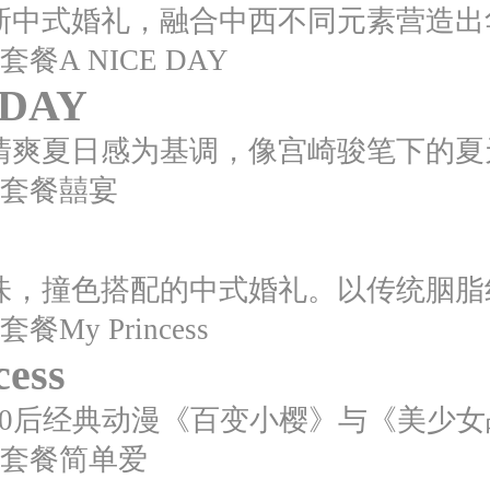
 DAY
cess