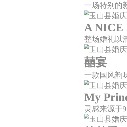
A NICE
囍宴
My Prin