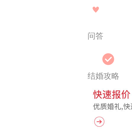
问答
结婚攻略