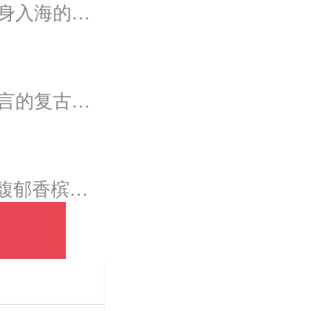
从美学和立体学展现空间存在感，模拟出美人鱼翻身入海的灵动意韵，将视觉效果铺延至海平面，既交织出柔和梦幻质感，又如浪花般波光伏动，熠熠闪耀。
灵感源于浪漫清新的法国南部风情，在写有爱情箴言的复古油画卷轴前，互诉诺言，相守一生。
源自著名诗人白居易诗文“人间四月芳菲尽”，采用馥郁香槟色为主色调，结合匠人纯手工花艺装饰，将一抹春和一处芳菲完美倾注于仪式中。