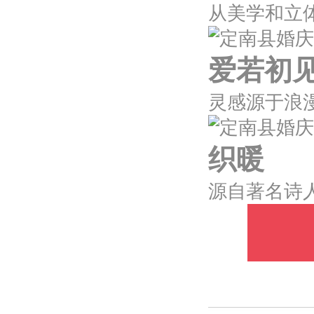
爱若初
织暖