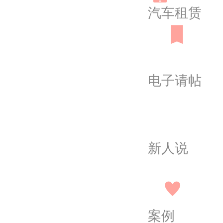
汽车租赁
电子请帖
新人说
案例