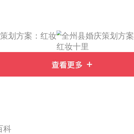
红妆十里
百科