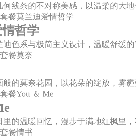
爱情哲学
Me