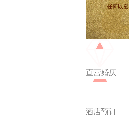
直营婚庆
酒店预订