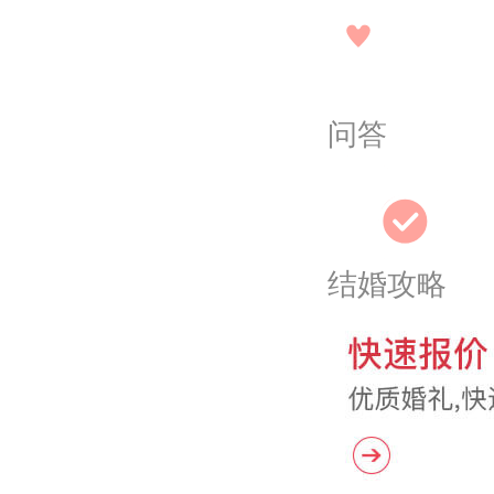
问答
结婚攻略