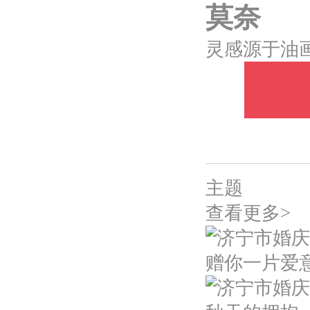
莫奈
主题
查看更多>
赠你一片爱