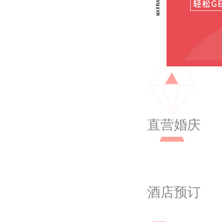
直营婚庆
酒店预订