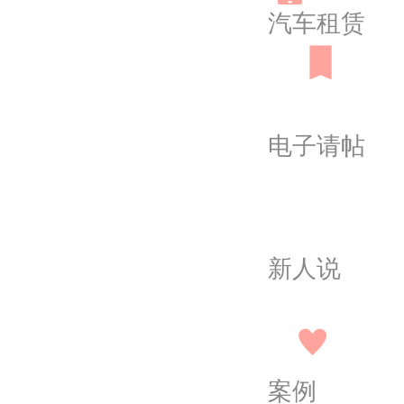
汽车租赁
电子请帖
新人说
案例