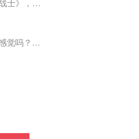
灵感来源于90后经典动漫《百变小樱》与《美少女战士》，以柔美梦幻的马卡龙色系为主色调，融合精灵萌宠与星星魔法阵等元素，为遗落凡间的公主搭建一个召唤王子的舞台。
爱情的模样有千万种，还记得相遇时候心灵悸动的感觉吗？本场婚礼以恋人第一次的心动作为灵感设计，独家定制的爱心装置穿插在整场婚礼中，带给你初见时的心动美好。