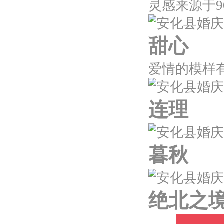
甜心
连理
暮秋
绝北之