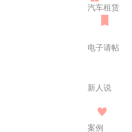
汽车租赁
电子请帖
新人说
案例