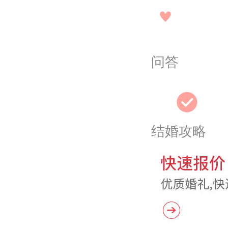
问答
结婚攻略