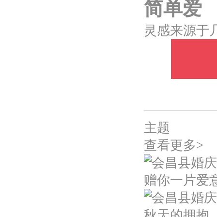
简单爱
主题
查看更多>
赠你一片爱
秋天的拥抱