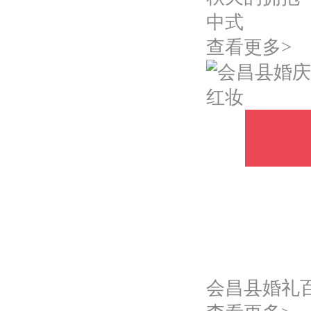
中式
查看更多>
红妆
会昌县婚礼