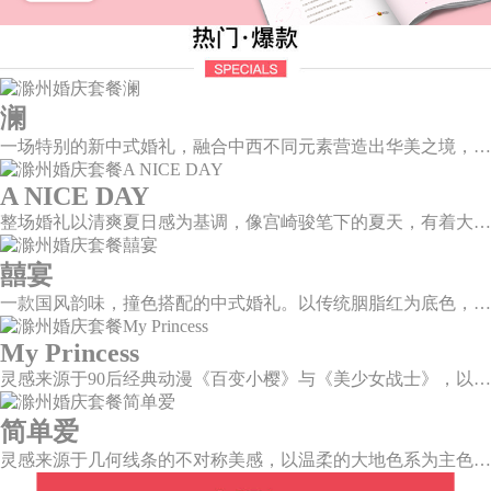
澜
一场特别的新中式婚礼，融合中西不同元素营造出华美之境，有庄严浪漫的西式证婚，也有含蓄深情的中式感恩，从古典到现代，从前世到今生，爱，隽永铭刻。
A NICE DAY
整场婚礼以清爽夏日感为基调，像宫崎骏笔下的夏天，有着大朵大朵像棉花糖似的白云，有蔚蓝蔚蓝的天空和青绿青绿的草地，有着童话世界里干净纯洁的美好，有着日系画风下的治愈感。
囍宴
一款国风韵味，撞色搭配的中式婚礼。以传统胭脂红为底色，黛蓝色花鸟点缀其中，热情的红色和低调的古风书画色相辅相成。
My Princess
灵感来源于90后经典动漫《百变小樱》与《美少女战士》，以柔美梦幻的马卡龙色系为主色调，融合精灵萌宠与星星魔法阵等元素，为遗落凡间的公主搭建一个召唤王子的舞台。
简单爱
灵感来源于几何线条的不对称美感，以温柔的大地色系为主色调，空间上，利用几何线条进行完美切割，配以柔和色系的花艺点缀，构造了一个温馨柔和、清新复古的空间。