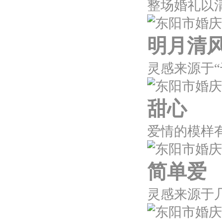
明月清
甜心
简单爱