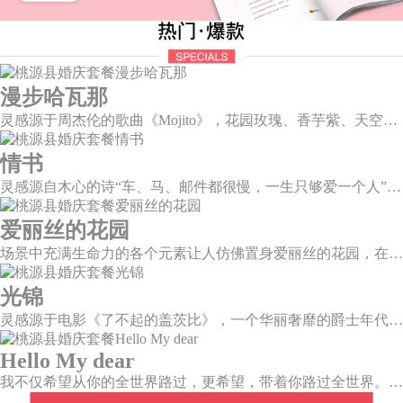
漫步哈瓦那
灵感源于周杰伦的歌曲《Mojito》，花园玫瑰、香芋紫、天空蓝等色彩碰撞出的热带风情，在多层次空间下大方异域光彩。因为遇见了爱情，整个世界都变得五彩斑斓。
情书
灵感源自木心的诗“车、马、邮件都很慢，一生只够爱一个人”。那是一个情书里的年代，见字如面，纸短情长，想为你再写一纸情书，一字一句掂量，把文字写成我思念的模样。
爱丽丝的花园
场景中充满生命力的各个元素让人仿佛置身爱丽丝的花园，在灼灼夏日迎面扑来一袭凉风，想化身精灵仙子，在瑰丽绚烂的花园里起舞。
光锦
灵感源于电影《了不起的盖茨比》，一个华丽奢靡的爵士年代，直线、对称、几何的应用是这个时代的独特烙印。优雅的小资情调如萦绕在鼻尖的醇香咖啡，历久弥香。
Hello My dear
我不仅希望从你的全世界路过，更希望，带着你路过全世界。不如，我们就从浪漫的土耳其开始吧~