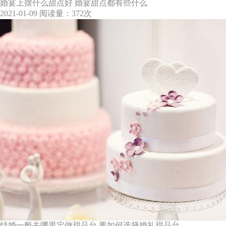
婚宴上摆什么甜点好 婚宴甜点都有些什么
2021-01-09
阅读量：372次
结婚一般去哪里定做甜品台 要如何选择婚礼甜品台