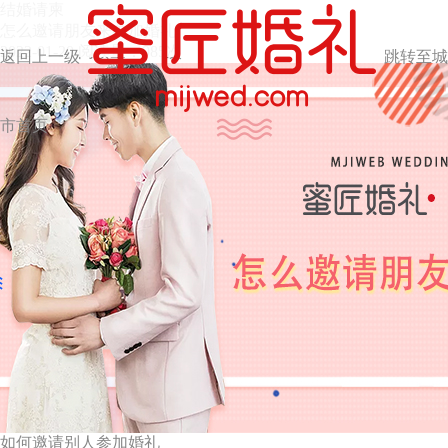
结婚请柬
怎么邀请朋友来参加婚礼
2022-01-20
阅读量：985次
返回上一级
跳转至城
市首页
如何邀请别人参加婚礼