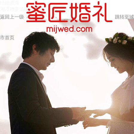
结婚酒席
湘潭婚宴酒店推荐 湘潭婚宴酒店八大排行榜
2021-10-18
阅读量：1415次
返回上一级
跳转至城
市首页