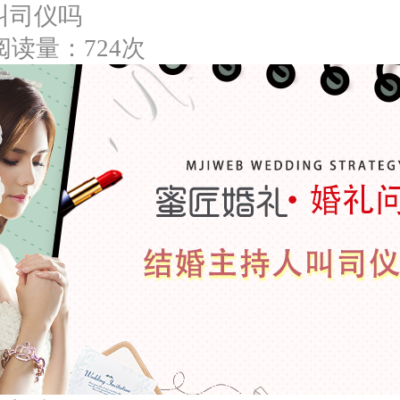
叫司仪吗
阅读量：724次