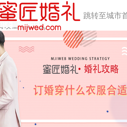
衣服合适
跳转至城市
阅读量：625次