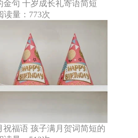
的金句 十岁成长礼寄语简短
阅读量：773次
月祝福语 孩子满月贺词简短的